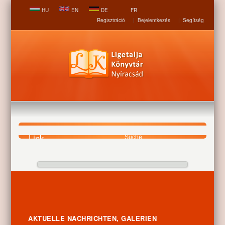
HU
EN
DE
FR
Regisztráció
|
Bejelentkezés
|
Segítség
Link
Startseite
Vorstellung
Link
Füllen Sie die Form aus, um mit uns Kontakt aufzunehmen.
Name
AKTUELLE NACHRICHTEN, GALERIEN
(erforderlich)