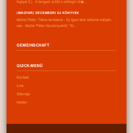
foglyai 2.) A lengyel Juliát a csillogó vil�...
(MAGYAR) DECEMBERI ÚJ KÖNYVEK
Müller Péter: Titkos tanítások - Az igazi titok lelkünk mélyén
van Müller Péter írja könyvéről: "Al...
GEMEINSCHAFT
QUICK-MENÜ
Kontakt
Link
Sitemap
Helfen