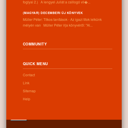
foglyai 2.) A lengyel Juliát a csillogó vil�...
Address:
4262 Nyíracsád, Kassai u. 4.
(MAGYAR) DECEMBERI ÚJ KÖNYVEK
Phone number:
Müller Péter: Titkos tanítások - Az igazi titok lelkünk
+36 52 206 031
mélyén van Müller Péter írja könyvéről: "Al...
Opening hours:
Monday: 9:00-12:00 13:00-16:30
Tuesday: 9:00-12:00 13:00-16:30
COMMUNITY
Wednesday: 9:00-12:00 13:00-16:30
Thursday: 9:00-12:00 13:00-16:30
Friday: 9:00-12:00 13:00-16:30
QUICK MENU
Saturday: 9:00-12:00
Sunday: closed
Contact
Link
Sitemap
Newsletter
Help