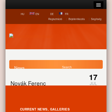
HU
EN
DE
FR
Regisztráció
|
Bejelentkezés
|
Segítség
News
17
Home page
News
Novák Ferenc
Novák Ferenc
JUL
Novák Ferenc, a világjáró postás 10-én, szombaton, Nyíracsádra
kerekezik, s a helyi labdarúgócsapat délutáni mérkőzésének
szünetében élménybeszámolót tart legutóbbi, afrikai útjáról.
CURRENT NEWS, GALLERIES