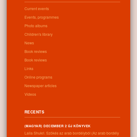
Letöltés
Current events
Events, programmes
Photo albums
0
Children's library
News
Related posts
Book reviews
Book reviews
No related posts found
Links
Online programs
Newspaper articles
Videos
Categories:
Uncategorized
RECENTS
(MAGYAR) DECEMBER 2 ÚJ KÖNYVEK
Information
Laila Shukri. Szökés ​az arab bordélyból (Az arab bordély