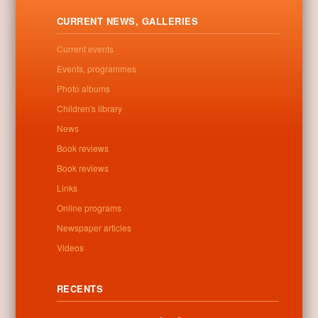
hazavihették az előmenetelüket igazoló értesítőket.
CURRENT NEWS, GALLERIES
Letöltés
Current events
Events, programmes
Photo albums
Children's library
0
News
Book reviews
Related posts
Book reviews
No related posts found
Links
Online programs
Newspaper articles
Videos
Categories:
Uncategorized
RECENTS