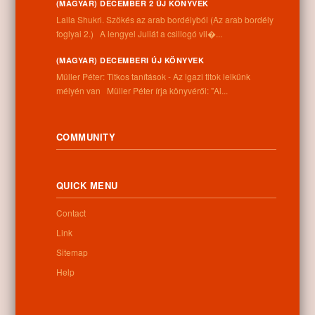
(MAGYAR) DECEMBER 2 ÚJ KÖNYVEK
Information
Laila Shukri. Szökés ​az arab bordélyból (Az arab bordély
foglyai 2.) A lengyel Juliát a csillogó vil�...
Address:
(MAGYAR) DECEMBERI ÚJ KÖNYVEK
4262 Nyíracsád, Kassai u. 4.
Müller Péter: Titkos tanítások - Az igazi titok lelkünk
Phone number:
mélyén van Müller Péter írja könyvéről: "Al...
+36 52 206 031
Opening hours:
Monday: 9:00-12:00 13:00-16:30
Tuesday: 9:00-12:00 13:00-16:30
COMMUNITY
Wednesday: 9:00-12:00 13:00-16:30
Thursday: 9:00-12:00 13:00-16:30
Friday: 9:00-12:00 13:00-16:30
QUICK MENU
Saturday: 9:00-12:00
Sunday: closed
Contact
Link
Sitemap
Newsletter
Help