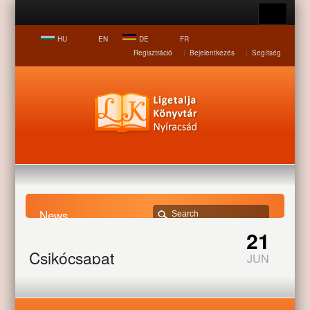
HU
EN
DE
FR
Regisztráció
|
Bejelentkezés
|
Segítség
News
21
Home page
News
Csikócsapat
Csikócsapat
JUN
Alaposan felkészült a szezonra Nyíracsád futballcsapata.