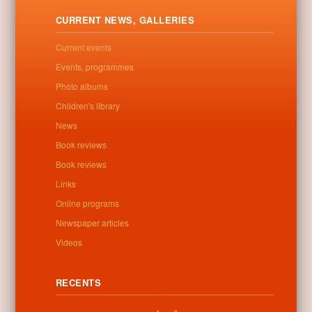
Letöltés
CURRENT NEWS, GALLERIES
Current events
Events, programmes
0
Photo albums
Children's library
Related posts
News
Book reviews
No related posts found
Book reviews
Links
Online programs
Categories:
Uncategorized
Newspaper articles
Videos
RECENTS
Information