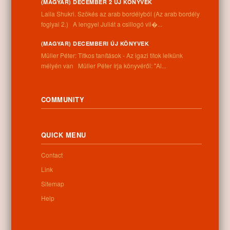
(MAGYAR) DECEMBER 2 ÚJ KÖNYVEK
Address:
Laila Shukri. Szökés ​az arab bordélyból (Az arab bordély
4262 Nyíracsád, Kassai u. 4.
foglyai 2.) A lengyel Juliát a csillogó vil�...
Phone number:
+36 52 206 031
(MAGYAR) DECEMBERI ÚJ KÖNYVEK
Opening hours:
Müller Péter: Titkos tanítások - Az igazi titok lelkünk
Monday: 9:00-12:00 13:00-16:30
mélyén van Müller Péter írja könyvéről: "Al...
Tuesday: 9:00-12:00 13:00-16:30
Wednesday: 9:00-12:00 13:00-16:30
Thursday: 9:00-12:00 13:00-16:30
COMMUNITY
Friday: 9:00-12:00 13:00-16:30
Saturday: 9:00-12:00
Sunday: closed
QUICK MENU
Contact
Newsletter
Link
Sitemap
Help