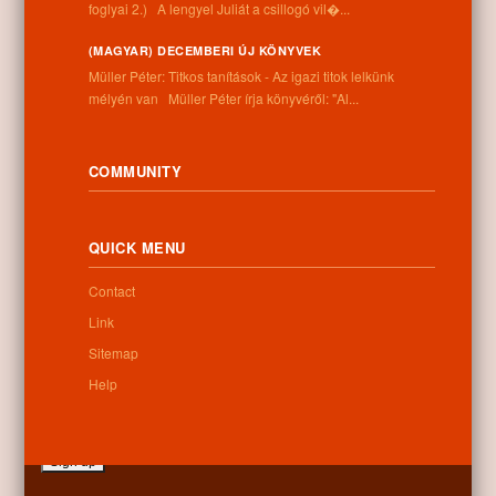
foglyai 2.) A lengyel Juliát a csillogó vil�...
Address:
(MAGYAR) DECEMBERI ÚJ KÖNYVEK
4262 Nyíracsád, Kassai u. 4.
Müller Péter: Titkos tanítások - Az igazi titok lelkünk
Phone number:
mélyén van Müller Péter írja könyvéről: "Al...
+36 52 206 031
Opening hours:
Monday: 9:00-12:00 13:00-16:30
Tuesday: 9:00-12:00 13:00-16:30
COMMUNITY
Wednesday: 9:00-12:00 13:00-16:30
Thursday: 9:00-12:00 13:00-16:30
Friday: 9:00-12:00 13:00-16:30
QUICK MENU
Saturday: 9:00-12:00
Sunday: closed
Contact
Link
Sitemap
Newsletter
Help