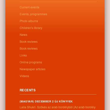
Letöltés
Current events
Events, programmes
Photo albums
Children's library
0
News
Book reviews
Related posts
Book reviews
No related posts found
Links
Online programs
Newspaper articles
Videos
Categories:
Uncategorized
RECENTS
(MAGYAR) DECEMBER 2 ÚJ KÖNYVEK
Information
Laila Shukri. Szökés ​az arab bordélyból (Az arab bordély