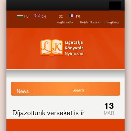
HU
EN
DE
FR
Regisztráció
|
Bejelentkezés
|
Segítség
News
Home page
News
Díjazottunk verseket is ír
13
Díjazottunk verseket is ír
MAR