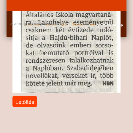
© 2013 Ligetalja Könyvtár Nyíracsád
Home page
Contact
Link
Sitemap
Help
to the top
Letöltés