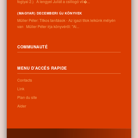
foglyai 2.) A lengyel Juliát a csillogó vil�...
(MAGYAR) DECEMBERI ÚJ KÖNYVEK
Müller Péter: Titkos tanítások - Az igazi titok lelkünk mélyén
van Müller Péter írja könyvéről: "Al...
COMMUNAUTÉ
MENU D’ACCÉS RAPIDE
Contacts
Link
Plan du site
Aider