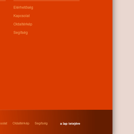
Elérhetőség
Kapcsolat
Oldaltérkép
Segítség
solat
Oldaltérkép
Segítség
a lap tetejére