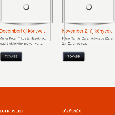
Decemberi új könyvek
November 2. új könyvek
Müller Péter: Titkos tanítások - Az
Náray Tamás: Zarah ​öröksége (Zarah
igazi titok lelkünk mélyén van...
2.) Zarah ​és csa...
TOVÁBB
TOVÁBB
EGFRISSEBB
KÖZÖSSÉG