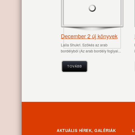
December 2 új könyvek
Laila Shukri. Szökés ​az arab
bordélyból (Az arab bordély foglyai...
TOVÁBB
AKTUÁLIS HÍREK, GALÉRIÁK
L