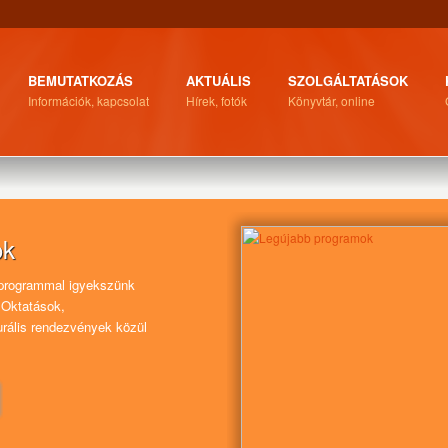
BEMUTATKOZÁS
AKTUÁLIS
SZOLGÁLTATÁSOK
Információk, kapcsolat
Hírek, fotók
Könyvtár, online
ok
programmal igyekszünk
 Oktatások,
urális rendezvények közül