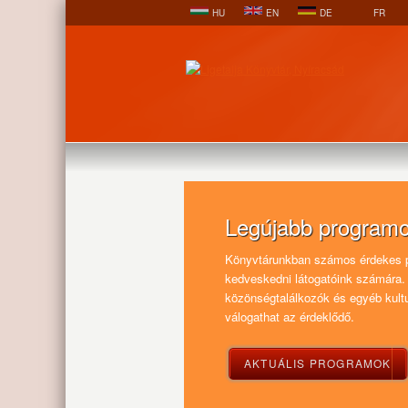
HU
EN
DE
FR
Legújabb program
Könyvtárunkban számos érdekes 
kedveskedni látogatóink számára.
közönségtalálkozók és egyéb kult
válogathat az érdeklődő.
AKTUÁLIS PROGRAMOK