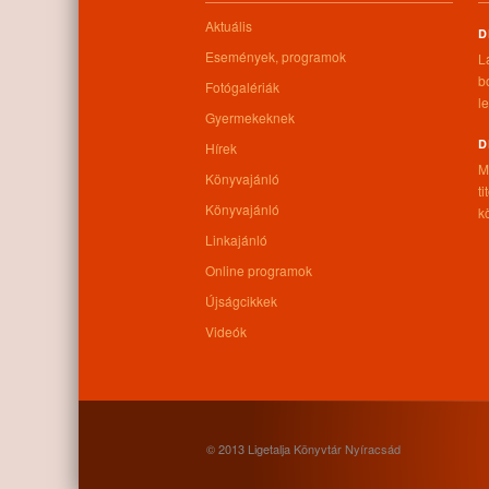
Aktuális
D
Események, programok
L
b
Fotógalériák
le
Gyermekeknek
D
Hírek
M
Könyvajánló
t
Könyvajánló
kö
Linkajánló
Online programok
Újságcikkek
Videók
© 2013 Ligetalja Könyvtár Nyíracsád