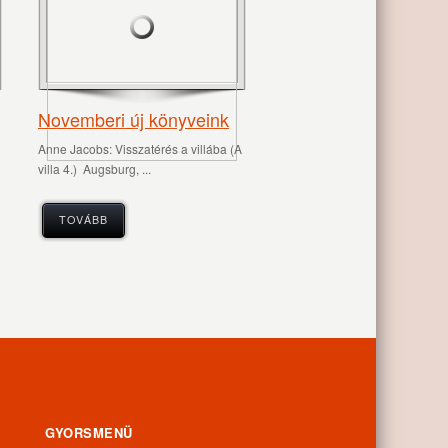
Novemberi új könyveink
Anne Jacobs: Visszatérés ​a villába (A
villa 4.) Augsburg, ​...
TOVÁBB
GYORSMENÜ