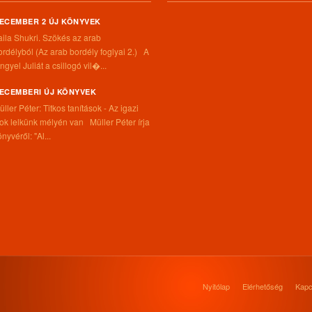
ECEMBER 2 ÚJ KÖNYVEK
aila Shukri. Szökés ​az arab
ordélyból (Az arab bordély foglyai 2.) A
ngyel Juliát a csillogó vil�...
ECEMBERI ÚJ KÖNYVEK
üller Péter: Titkos tanítások - Az igazi
itok lelkünk mélyén van Müller Péter írja
nyvéről: "Al...
Nyitólap
Elérhetőség
Kapc