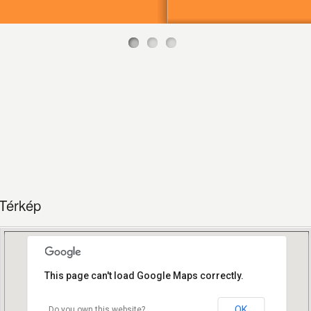
Térkép
This page can't load Google Maps correctly.
OK
Do you own this website?