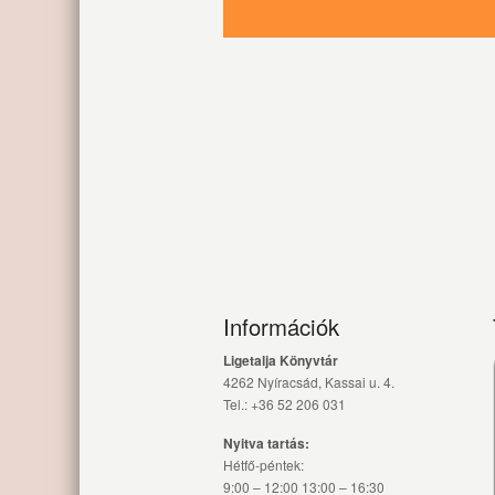
Információk
Ligetalja Könyvtár
4262 Nyíracsád, Kassai u. 4.
Tel.: +36 52 206 031
Nyitva tartás:
Hétfő-péntek:
9:00 – 12:00 13:00 – 16:30