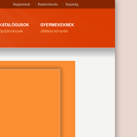
Regisztráció
|
Bejelentkezés
|
Segítség
KATALÓGUSOK
GYERMEKEKNEK
Gyűjtemények
Játékos könyvtár