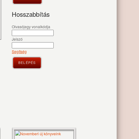
Hosszabbítás
Olvasójegy vonalkódja
Jelszó
Segítség
BELÉPÉS