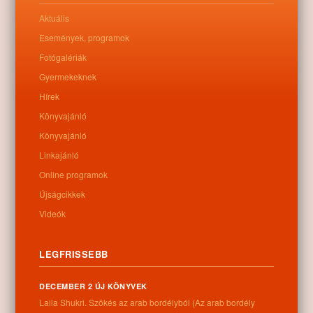
Aktuális
Események, programok
Fotógalériák
Gyermekeknek
Hírek
Könyvajánló
Könyvajánló
Linkajánló
Online programok
Újságcikkek
Videók
LEGFRISSEBB
A Google kereső használata
DECEMBER 2 ÚJ KÖNYVEK
Laila Shukri. Szökés ​az arab bordélyból (Az arab bordély