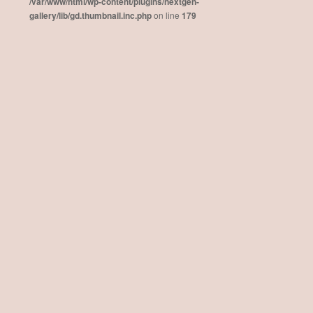
/var/www/html/wp-content/plugins/nextgen-
gallery/lib/gd.thumbnail.inc.php
on line
179