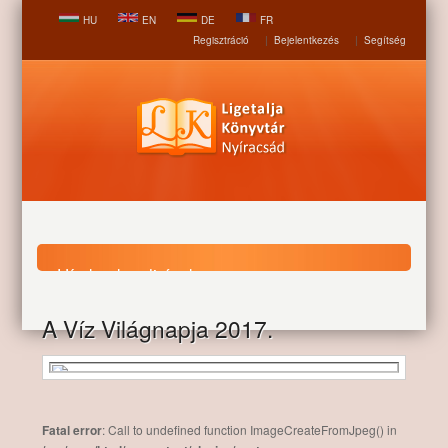
HU
EN
DE
FR
Regisztráció
|
Bejelentkezés
|
Segítség
Hírek, aktualitások
A Víz Világnapja 2017.
Nyitólap
Hírek, aktualitások
A Víz Világnapja 2017.
Fatal error
: Call to undefined function ImageCreateFromJpeg() in