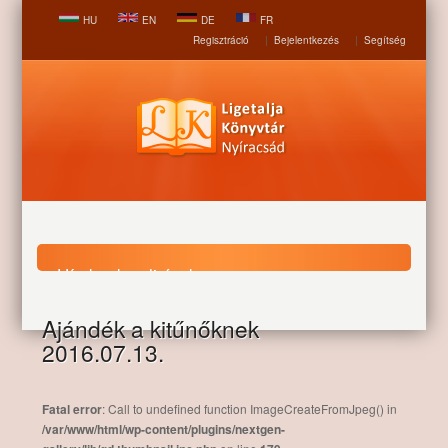
HU
EN
DE
FR
Regisztráció
|
Bejelentkezés
|
Segítség
Hírek, aktualitások
Ajándék a kitűnőknek
Nyitólap
Hírek, aktualitások
Ajándék a kitűnőknek
2016.07.13.
2016.07.13.
Fatal error
: Call to undefined function ImageCreateFromJpeg() in
/var/www/html/wp-content/plugins/nextgen-