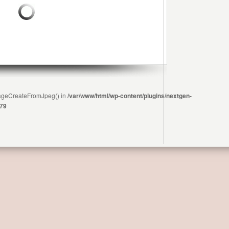
ImageCreateFromJpeg() in
/var/www/html/wp-content/plugins/nextgen-
79