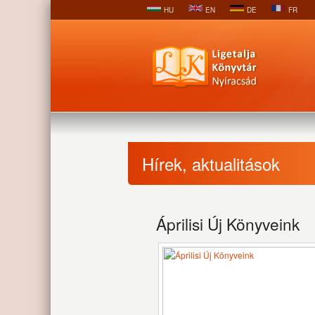
HU
EN
DE
FR
Hírek, aktualitások
Áprilisi Új Könyveink