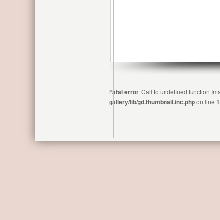
Fatal error
: Call to undefined function 
gallery/lib/gd.thumbnail.inc.php
on line
1