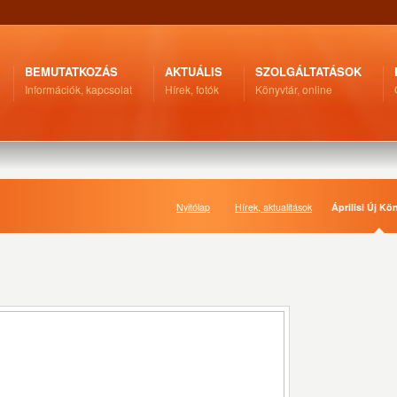
BEMUTATKOZÁS
AKTUÁLIS
SZOLGÁLTATÁSOK
Információk, kapcsolat
Hírek, fotók
Könyvtár, online
Nyitólap
Hírek, aktualitások
Áprilisi Új Kö