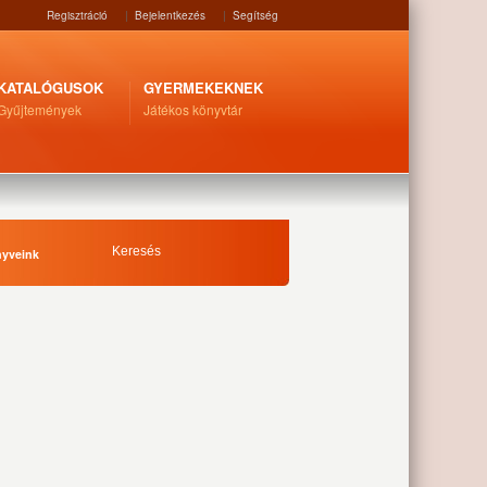
Regisztráció
|
Bejelentkezés
|
Segítség
KATALÓGUSOK
GYERMEKEKNEK
Gyűjtemények
Játékos könyvtár
nyveink