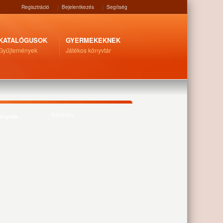
Regisztráció
|
Bejelentkezés
|
Segítség
KATALÓGUSOK
GYERMEKEKNEK
Gyűjtemények
Játékos könyvtár
Könyvek