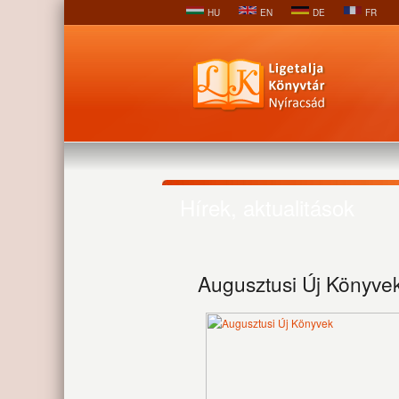
HU
EN
DE
FR
Hírek, aktualitások
Augusztusi Új Könyve