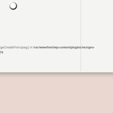
ImageCreateFromJpeg() in
/var/www/html/wp-content/plugins/nextgen-
79