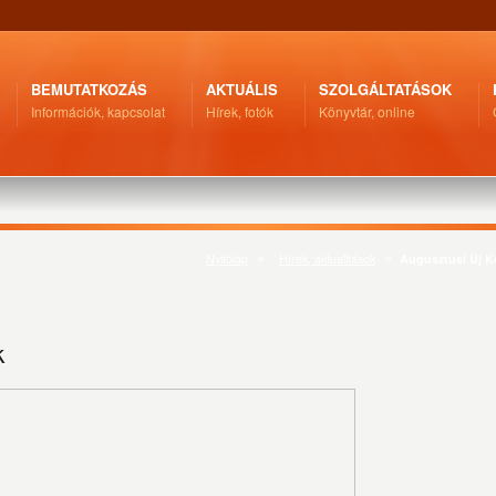
BEMUTATKOZÁS
AKTUÁLIS
SZOLGÁLTATÁSOK
Információk, kapcsolat
Hírek, fotók
Könyvtár, online
Nyitólap
Hírek, aktualitások
Augusztusi Új 
k