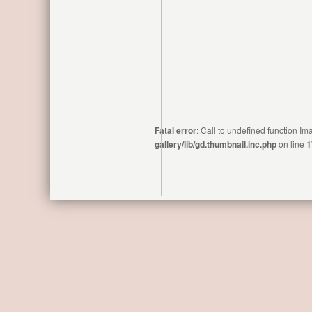
Fatal error
: Call to undefined function 
gallery/lib/gd.thumbnail.inc.php
on line
1