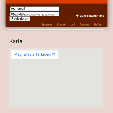
© 2013 Ligetalja Könyvtár Nyíracsád
zum Seitenanfang
Startseite
Kontakt
Link
Sitemap
Helfen
Karte