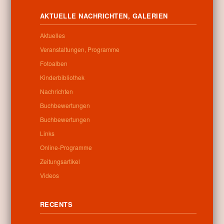
Számos pályázatot hirdetett az Alapítvány az Önkormányzatok
Környezetvédelmi Támogatására elnevezésű nonprofit szervezet a
AKTUELLE NACHRICHTEN, GALERIEN
nevében megjelölt célokra. Elsőként 1993. június 30-ig fogadta
azokat a kérelmeket.
Aktuelles
Veranstaltungen, Programme
Letöltés
Fotoalben
Kinderbibliothek
Nachrichten
Buchbewertungen
0
Buchbewertungen
Links
Verwandte beiträge
Online-Programme
Zeitungsartikel
No related posts found
Videos
RECENTS
Categories:
Allgemein