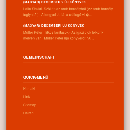
(MAGYAR) DECEMBER 2 ÚJ KÖNYVEK
Laila Shukri. Szökés ​az arab bordélyból (Az arab bordély
foglyai 2.) A lengyel Juliát a csillogó vil�...
(MAGYAR) DECEMBERI ÚJ KÖNYVEK
Informationen
Müller Péter: Titkos tanítások - Az igazi titok lelkünk
mélyén van Müller Péter írja könyvéről: "Al...
Anschrift:
4262 Nyíracsád, Kassai u. 4.
Telefonnummer:
GEMEINSCHAFT
+36 52 206 031
Öffnungszeiten:
Montag: 9:00-12:00 13:00-16:30
QUICK-MENÜ
Dienstag: 9:00-12:00 13:00-16:30
Mittwoch: 9:00-12:00 13:00-16:30
Kontakt
Donnerstag: 9:00-12:00 13:00-16:30
Freitag: 9:00-12:00 13:00-16:30
Link
Samstag: 9:00-12:00
Sitemap
Sonntag: geschlossen
Helfen