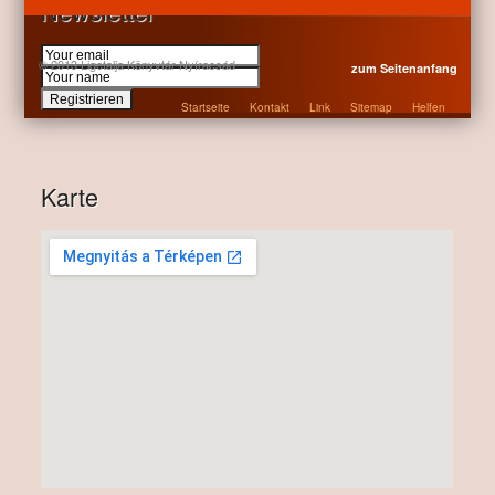
Newsletter
© 2013 Ligetalja Könyvtár Nyíracsád
zum Seitenanfang
Startseite
Kontakt
Link
Sitemap
Helfen
Karte