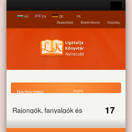
HU
EN
DE
FR
Regisztráció
|
Bejelentkezés
|
Segítség
Nachrichten
Startseite
Nachrichten
Rajongók, fanyalgók és
17
Rajongók, fanyalgók és
gondolkodók
gondolkodók
JUL
A pszichológusok szerint személyiségzavarban szenved az,