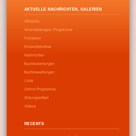
Letöltés
AKTUELLE NACHRICHTEN, GALERIEN
Aktuelles
Veranstaltungen, Programme
Fotoalben
0
Kinderbibliothek
Nachrichten
Verwandte beiträge
Buchbewertungen
Buchbewertungen
No related posts found
Links
Online-Programme
Zeitungsartikel
Categories:
Allgemein
Videos
RECENTS