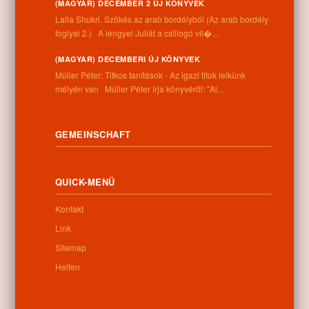
Informationen
(MAGYAR) DECEMBER 2 ÚJ KÖNYVEK
Laila Shukri. Szökés ​az arab bordélyból (Az arab bordély
foglyai 2.) A lengyel Juliát a csillogó vil�...
Anschrift:
4262 Nyíracsád, Kassai u. 4.
(MAGYAR) DECEMBERI ÚJ KÖNYVEK
Telefonnummer:
Müller Péter: Titkos tanítások - Az igazi titok lelkünk
+36 52 206 031
mélyén van Müller Péter írja könyvéről: "Al...
Öffnungszeiten:
Montag: 9:00-12:00 13:00-16:30
Dienstag: 9:00-12:00 13:00-16:30
Mittwoch: 9:00-12:00 13:00-16:30
GEMEINSCHAFT
Donnerstag: 9:00-12:00 13:00-16:30
Freitag: 9:00-12:00 13:00-16:30
Samstag: 9:00-12:00
QUICK-MENÜ
Sonntag: geschlossen
Kontakt
Link
Newsletter
Sitemap
Helfen