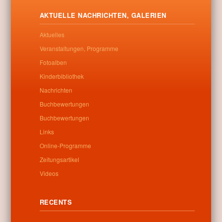
pályázatának köszönhetően 750 ezer forintot nyert az intézmény
háromfős munkacsoportja a Tempus Közalapítványtól.
AKTUELLE NACHRICHTEN, GALERIEN
Letöltés
Aktuelles
Veranstaltungen, Programme
Fotoalben
Kinderbibliothek
0
Nachrichten
Buchbewertungen
Verwandte beiträge
Buchbewertungen
Links
No related posts found
Online-Programme
Zeitungsartikel
Videos
Categories:
Allgemein
RECENTS