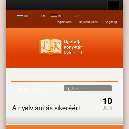
HU
EN
DE
FR
Regisztráció
|
Bejelentkezés
|
Segítség
Nachrichten
10
Startseite
Nachrichten
A nyelvtanítás sikeréért
A nyelvtanítás sikeréért
JUN
A szünidő közepén érkezett az értesítés az Ady Endre Általános
Iskolába, hogy Kabályné Pazonyi Erika tanárnő sikeres