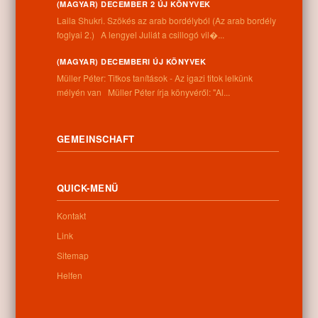
(MAGYAR) DECEMBER 2 ÚJ KÖNYVEK
Laila Shukri. Szökés ​az arab bordélyból (Az arab bordély
Informationen
foglyai 2.) A lengyel Juliát a csillogó vil�...
Anschrift:
(MAGYAR) DECEMBERI ÚJ KÖNYVEK
4262 Nyíracsád, Kassai u. 4.
Müller Péter: Titkos tanítások - Az igazi titok lelkünk
Telefonnummer:
mélyén van Müller Péter írja könyvéről: "Al...
+36 52 206 031
Öffnungszeiten:
Montag: 9:00-12:00 13:00-16:30
GEMEINSCHAFT
Dienstag: 9:00-12:00 13:00-16:30
Mittwoch: 9:00-12:00 13:00-16:30
Donnerstag: 9:00-12:00 13:00-16:30
QUICK-MENÜ
Freitag: 9:00-12:00 13:00-16:30
Samstag: 9:00-12:00
Kontakt
Sonntag: geschlossen
Link
Sitemap
Newsletter
Helfen