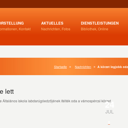
ORSTELLUNG
AKTUELLES
DIENSTLEISTUNGEN
formationen, Kontakt
Nachrichten, Fotos
Bibliothek, Online
Startseite
Nachrichten
A körzet legjobb edz
 lett
24
 Általános iskola labdarúgóedzőjének ítélték oda a vámospércsi körzet
JUL
0