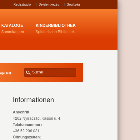
Regisztráció
|
Bejelentkezés
|
Segítség
KATALOGE
KINDERBIBLIOTHEK
Sammlungen
Spielerische Bibliothek
ője lett
Informationen
Anschrift:
4262 Nyíracsád, Kassai u. 4.
Telefonnummer:
+36 52 206 031
Öffnungszeiten: