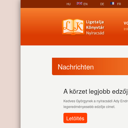
HU
EN
DE
FR
V
In
Nachrichten
A körzet legjobb edzője
Kedves Györgynek a nyíracsádi Ady Endre
legeredményesebb edzője címet.
Letöltés