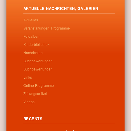
AKTUELLE NACHRICHTEN, GALERIEN
Aktuelles
0
Veranstaltungen, Programme
Fotoalben
Verwandte beiträge
Kinderbibliothek
Nachrichten
No related posts found
Buchbewertungen
Buchbewertungen
Links
Online-Programme
Categories:
Allgemein
Zeitungsartikel
Videos
RECENTS
Informationen