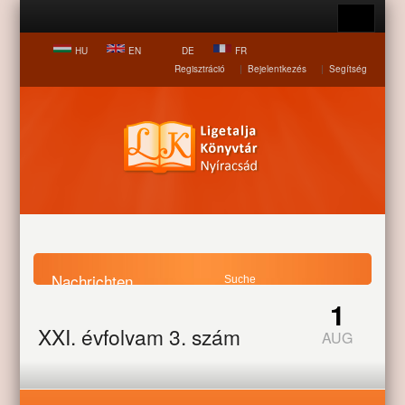
HU
EN
DE
FR
Regisztráció
|
Bejelentkezés
|
Segítség
Nachrichten
1
Startseite
Nachrichten
XXI. évfolyam 3. szám
XXI. évfolyam 3. szám
AUG
Letöltés