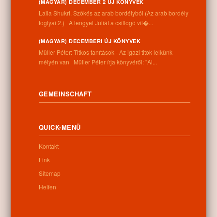
Anschrift:
(MAGYAR) DECEMBER 2 ÚJ KÖNYVEK
4262 Nyíracsád, Kassai u. 4.
Laila Shukri. Szökés ​az arab bordélyból (Az arab bordély
Telefonnummer:
foglyai 2.) A lengyel Juliát a csillogó vil�...
+36 52 206 031
Öffnungszeiten:
(MAGYAR) DECEMBERI ÚJ KÖNYVEK
Montag: 9:00-12:00 13:00-16:30
Müller Péter: Titkos tanítások - Az igazi titok lelkünk
Dienstag: 9:00-12:00 13:00-16:30
mélyén van Müller Péter írja könyvéről: "Al...
Mittwoch: 9:00-12:00 13:00-16:30
Donnerstag: 9:00-12:00 13:00-16:30
Freitag: 9:00-12:00 13:00-16:30
GEMEINSCHAFT
Samstag: 9:00-12:00
Sonntag: geschlossen
QUICK-MENÜ
Kontakt
Newsletter
Link
Sitemap
Helfen