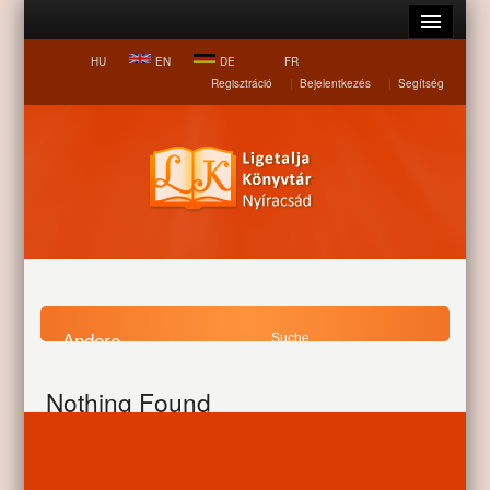
HU
EN
DE
FR
Regisztráció
|
Bejelentkezés
|
Segítség
Andere
Startseite
Andere
Nothing Found
Sorry, it appears there is no content in this section.
Informationen