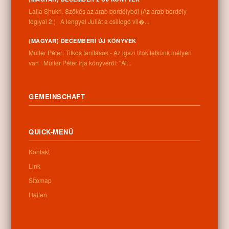
Laila Shukri. Szökés ​az arab bordélyból (Az arab bordély
foglyai 2.) A lengyel Juliát a csillogó vil�...
Karte
(MAGYAR) DECEMBERI ÚJ KÖNYVEK
Müller Péter: Titkos tanítások - Az igazi titok lelkünk mélyén
van Müller Péter írja könyvéről: "Al...
GEMEINSCHAFT
QUICK-MENÜ
Kontakt
Link
Sitemap
Helfen