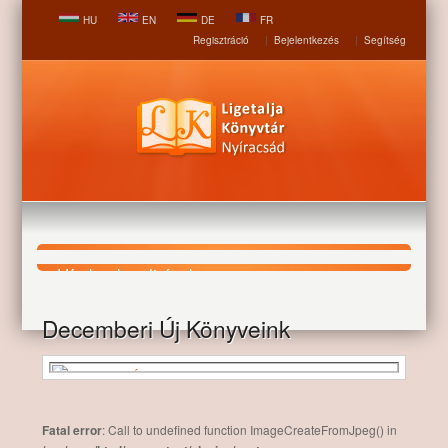
HU
EN
DE
FR
Regisztráció
|
Bejelentkezés
|
Segítség
Hírek, aktualitások
Decemberi Új Könyveink
Nyitólap
Hírek, aktualitások
Decemberi Új Könyveink
Fatal error
: Call to undefined function ImageCreateFromJpeg() in