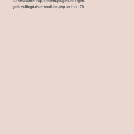
/var/www/html/wp-content/plugins/nextgen-
gallery/lib/gd.thumbnail.inc.php
on line
179