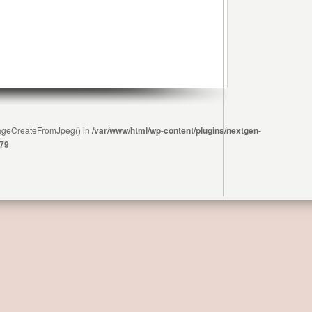
ImageCreateFromJpeg() in
/var/www/html/wp-content/plugins/nextgen-
79