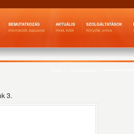
BEMUTATKOZÁS
AKTUÁLIS
SZOLGÁLTATÁSOK
Információk, kapcsolat
Hírek, fotók
Könyvtár, online
Nyitólap
Hírek, aktualitások
Decemberi új könyv
k 3.