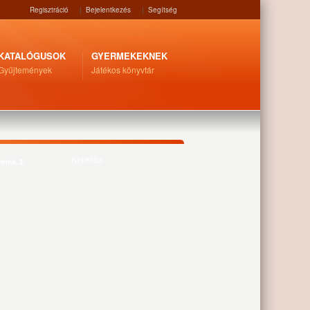
Regisztráció
|
Bejelentkezés
|
Segítség
KATALÓGUSOK
GYERMEKEKNEK
Gyűjtemények
Játékos könyvtár
eink 3.