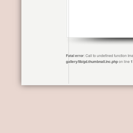
Fatal error
: Call to undefined function 
gallery/lib/gd.thumbnail.inc.php
on line
1