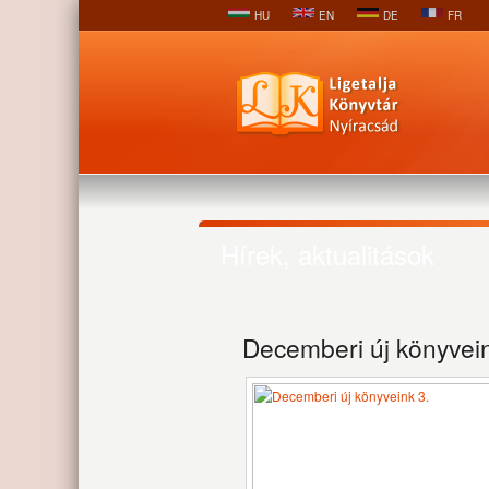
HU
EN
DE
FR
Hírek, aktualitások
Decemberi új könyvein