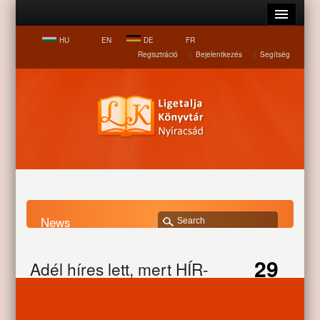
HU
EN
DE
FR
Regisztráció
|
Bejelentkezés
|
Segítség
News
Home page
News
Adél híres lett, mert HÍR-es volt
29
Adél híres lett, mert HÍR-
es volt
JUL