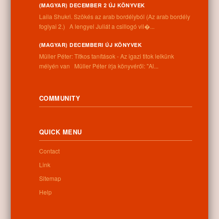
(MAGYAR) DECEMBER 2 ÚJ KÖNYVEK
Laila Shukri. Szökés ​az arab bordélyból (Az arab bordély
Related posts
foglyai 2.) A lengyel Juliát a csillogó vil�...
(MAGYAR) DECEMBERI ÚJ KÖNYVEK
No related posts found
Müller Péter: Titkos tanítások - Az igazi titok lelkünk
mélyén van Müller Péter írja könyvéről: "Al...
COMMUNITY
Categories:
Others
QUICK MENU
Information
Contact
Link
Address:
Sitemap
4262 Nyíracsád, Kassai u. 4.
Help
Phone number:
+36 52 206 031
Opening hours: