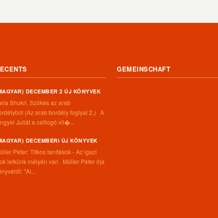
ECENTS
GEMEINSCHAFT
MAGYAR) DECEMBER 2 ÚJ KÖNYVEK
aila Shukri. Szökés ​az arab
ordélyból (Az arab bordély foglyai 2.) A
ngyel Juliát a csillogó vil�...
MAGYAR) DECEMBERI ÚJ KÖNYVEK
üller Péter: Titkos tanítások - Az igazi
itok lelkünk mélyén van Müller Péter írja
nyvéről: "Al...