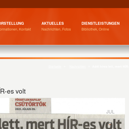
ORSTELLUNG
AKTUELLES
DIENSTLEISTUNGEN
formationen, Kontakt
Nachrichten, Fotos
Bibliothek, Online
Startseite
Nachrichten
Adél híres lett, mert HÍR
ÍR-es volt
29
JUL
0