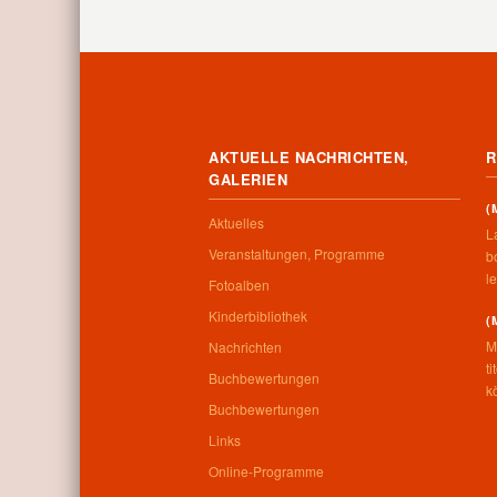
AKTUELLE NACHRICHTEN,
R
GALERIEN
(
Aktuelles
L
Veranstaltungen, Programme
b
le
Fotoalben
Kinderbibliothek
(
M
Nachrichten
t
Buchbewertungen
kö
Buchbewertungen
Links
Online-Programme