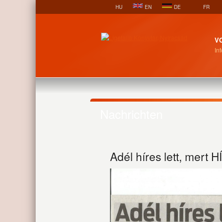
HU
EN
DE
FR
V
In
Nachrichten
Adél híres lett, mert H