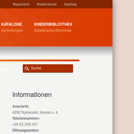
Regisztráció
|
Bejelentkezés
|
Segítség
KATALOGE
KINDERBIBLIOTHEK
Sammlungen
Spielerische Bibliothek
-es volt
Informationen
Anschrift:
4262 Nyíracsád, Kassai u. 4.
Telefonnummer:
+36 52 206 031
Öffnungszeiten: