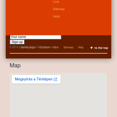
Link
Sitemap
Help
Newsletter
© 2013 Ligetalja Könyvtár Nyíracsád
Home page
Contact
Link
Sitemap
Help
to the top
Map