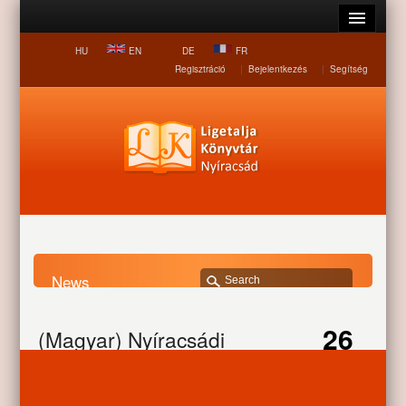
HU
EN
DE
FR
Regisztráció
|
Bejelentkezés
|
Segítség
News
Home page
News
(Magyar) Nyíracsádi gondolatok
26
(Magyar) Nyíracsádi
gondolatok
SEP