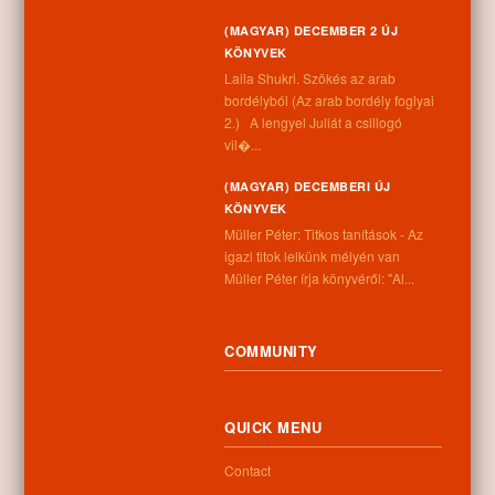
(MAGYAR) DECEMBER 2 ÚJ
KÖNYVEK
Subscribe to Comments
Laila Shukri. Szökés ​az arab
bordélyból (Az arab bordély foglyai
2.) A lengyel Juliát a csillogó
vil�...
You must be
logged in
to post a comment.
(MAGYAR) DECEMBERI ÚJ
Information
KÖNYVEK
Müller Péter: Titkos tanítások - Az
Address:
igazi titok lelkünk mélyén van
4262 Nyíracsád, Kassai u. 4.
Müller Péter írja könyvéről: "Al...
Phone number:
+36 52 206 031
Opening hours:
COMMUNITY
Monday: 9:00-12:00 13:00-16:30
Tuesday: 9:00-12:00 13:00-16:30
Wednesday: 9:00-12:00 13:00-16:30
Thursday: 9:00-12:00 13:00-16:30
QUICK MENU
Friday: 9:00-12:00 13:00-16:30
Saturday: 9:00-12:00
Contact
Sunday: closed