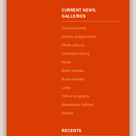
CURRENT NEWS,
GALLERIES
Current events
Events, programmes
Sorry, this entry is only available in
Magyar
.
Photo albums
0
Children's library
News
Related posts
Book reviews
Book reviews
No related posts found
Links
Online programs
Newspaper articles
Videos
Categories:
Current events
,
Others
,
Events, programmes
RECENTS