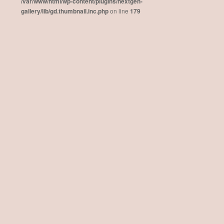
/var/www/html/wp-content/plugins/nextgen-
gallery/lib/gd.thumbnail.inc.php
on line
179