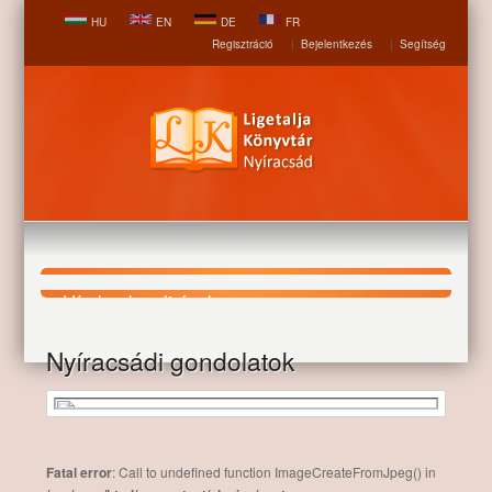
HU
EN
DE
FR
Regisztráció
|
Bejelentkezés
|
Segítség
Hírek, aktualitások
Nyíracsádi gondolatok
Nyitólap
Hírek, aktualitások
Nyíracsádi gondolatok
Fatal error
: Call to undefined function ImageCreateFromJpeg() in