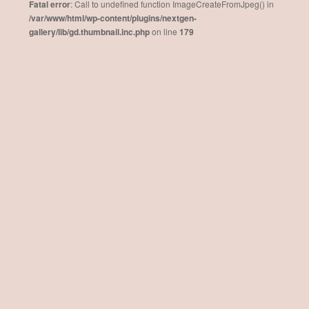
Fatal error
: Call to undefined function ImageCreateFromJpeg() in
/var/www/html/wp-content/plugins/nextgen-
gallery/lib/gd.thumbnail.inc.php
on line
179