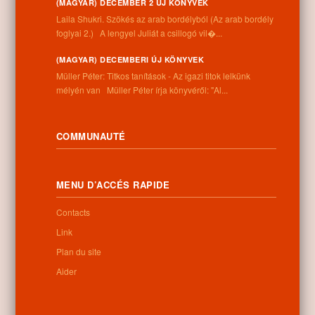
(MAGYAR) DECEMBER 2 ÚJ KÖNYVEK
Adresse:
Laila Shukri. Szökés ​az arab bordélyból (Az arab bordély
4262 Nyíracsád, Kassai u. 4.
foglyai 2.) A lengyel Juliát a csillogó vil�...
Téléphone:
+36 52 206 031
(MAGYAR) DECEMBERI ÚJ KÖNYVEK
Horaires:
Müller Péter: Titkos tanítások - Az igazi titok lelkünk
Lundi: 9:00-12:00 13:00-16:30
mélyén van Müller Péter írja könyvéről: "Al...
Mardi: 9:00-12:00 13:00-16:30
Mercredi: 9:00-12:00 13:00-16:30
Jeudi: 9:00-12:00 13:00-16:30
COMMUNAUTÉ
Vendredi: 9:00-12:00 13:00-16:30
Samedi: 9:00-12:00
Dimanche: fermé
MENU D’ACCÉS RAPIDE
Contacts
Newsletter
Link
Plan du site
Aider