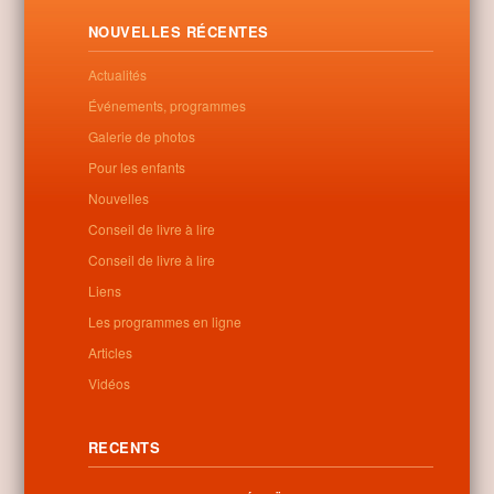
Letöltés
NOUVELLES RÉCENTES
Actualités
Événements, programmes
0
Galerie de photos
Pour les enfants
Related Posts
Nouvelles
Conseil de livre à lire
No related posts found
Conseil de livre à lire
Liens
Les programmes en ligne
Categories:
Non classé
Articles
Vidéos
RECENTS
Information