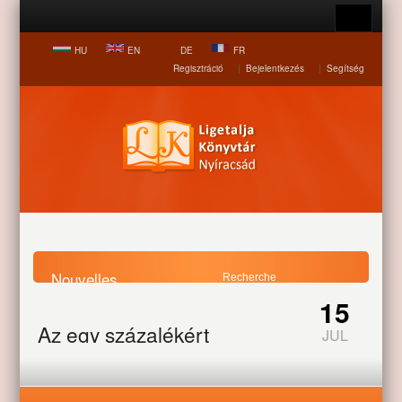
HU
EN
DE
FR
Regisztráció
|
Bejelentkezés
|
Segítség
Nouvelles
15
Page d accueil
Nouvelles
Az egy százalékért
Az egy százalékért
JUL
Személyi jövedelem adó 1 %-a.