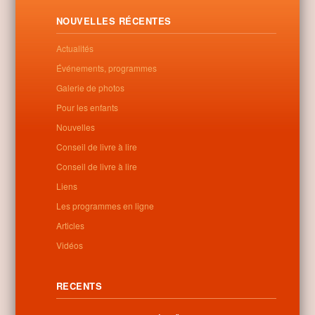
Nyírbéltek kisvasútvonal átadásának ötvenedik évfordulójáról.
NOUVELLES RÉCENTES
Letöltés
Actualités
Événements, programmes
Galerie de photos
0
Pour les enfants
Nouvelles
Related Posts
Conseil de livre à lire
Conseil de livre à lire
No related posts found
Liens
Les programmes en ligne
Articles
Vidéos
Categories:
Non classé
RECENTS