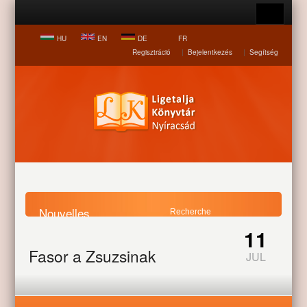
HU
EN
DE
FR
Regisztráció
|
Bejelentkezés
|
Segítség
Nouvelles
11
Page d accueil
Nouvelles
Fasor a Zsuzsinak
Fasor a Zsuzsinak
JUL
Fasor telepítésével emlékeztek meg a kisvasút barátai az 1950-
ben mintegy 50 kilométer hosszúságban megépült Debrecen-