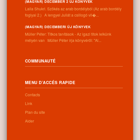
(MAGYAR) DECEMBER 2 ÚJ KÖNYVEK
Information
Laila Shukri. Szökés ​az arab bordélyból (Az arab bordély
foglyai 2.) A lengyel Juliát a csillogó vil�...
Adresse:
4262 Nyíracsád, Kassai u. 4.
(MAGYAR) DECEMBERI ÚJ KÖNYVEK
Téléphone:
Müller Péter: Titkos tanítások - Az igazi titok lelkünk
+36 52 206 031
mélyén van Müller Péter írja könyvéről: "Al...
Horaires:
Lundi: 9:00-12:00 13:00-16:30
Mardi: 9:00-12:00 13:00-16:30
COMMUNAUTÉ
Mercredi: 9:00-12:00 13:00-16:30
Jeudi: 9:00-12:00 13:00-16:30
Vendredi: 9:00-12:00 13:00-16:30
MENU D’ACCÉS RAPIDE
Samedi: 9:00-12:00
Dimanche: fermé
Contacts
Link
Plan du site
Newsletter
Aider