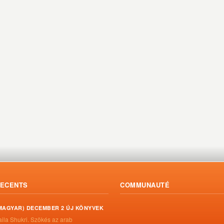
ECENTS
COMMUNAUTÉ
MAGYAR) DECEMBER 2 ÚJ KÖNYVEK
aila Shukri. Szökés ​az arab