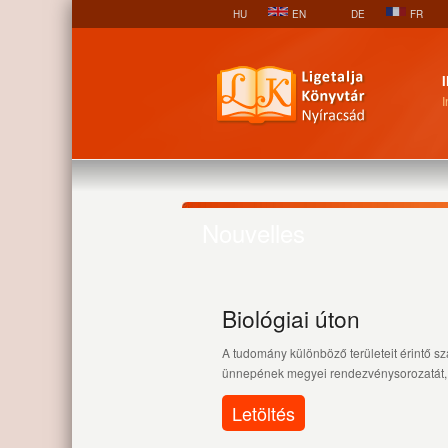
HU
EN
DE
FR
I
Nouvelles
Biológiai úton
A tudomány különböző területeit érintő 
ünnepének megyei rendezvénysorozatát, 
Letöltés