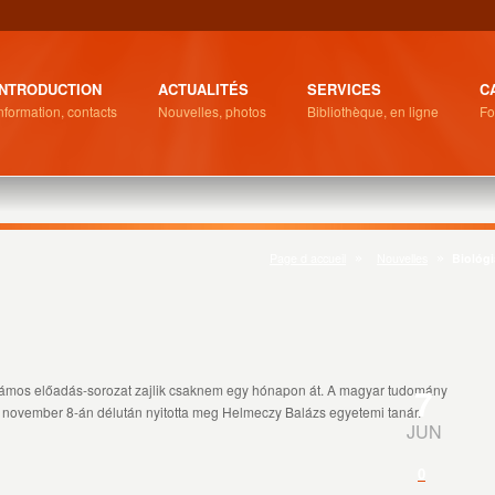
INTRODUCTION
ACTUALITÉS
SERVICES
C
nformation, contacts
Nouvelles, photos
Bibliothèque, en ligne
Fo
Page d accueil
Nouvelles
Biológi
7
számos előadás-sorozat zajlik csaknem egy hónapon át. A magyar tudomány
november 8-án délután nyitotta meg Helmeczy Balázs egyetemi tanár.
JUN
0