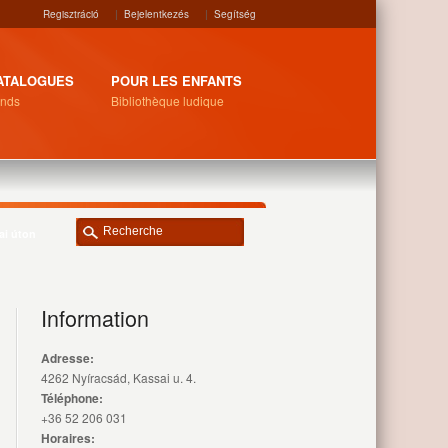
Regisztráció
|
Bejelentkezés
|
Segítség
ATALOGUES
POUR LES ENFANTS
nds
Bibliothèque ludique
ai úton
Information
Adresse:
4262 Nyíracsád, Kassai u. 4.
Téléphone:
+36 52 206 031
Horaires: