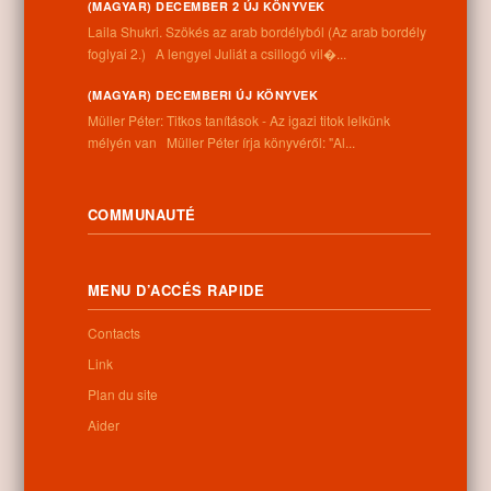
(MAGYAR) DECEMBER 2 ÚJ KÖNYVEK
Laila Shukri. Szökés ​az arab bordélyból (Az arab bordély
foglyai 2.) A lengyel Juliát a csillogó vil�...
Information
(MAGYAR) DECEMBERI ÚJ KÖNYVEK
Adresse:
Müller Péter: Titkos tanítások - Az igazi titok lelkünk
4262 Nyíracsád, Kassai u. 4.
mélyén van Müller Péter írja könyvéről: "Al...
Téléphone:
+36 52 206 031
Horaires:
COMMUNAUTÉ
Lundi: 9:00-12:00 13:00-16:30
Mardi: 9:00-12:00 13:00-16:30
Mercredi: 9:00-12:00 13:00-16:30
MENU D’ACCÉS RAPIDE
Jeudi: 9:00-12:00 13:00-16:30
Vendredi: 9:00-12:00 13:00-16:30
Contacts
Samedi: 9:00-12:00
Dimanche: fermé
Link
Plan du site
Aider
Newsletter