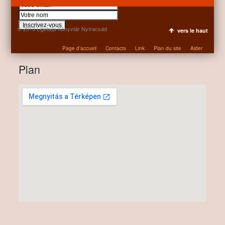
© 2013 Ligetalja Könyvtár Nyíracsád
vers le haut
Page d’accueil
Contacts
Link
Plan du site
Aider
Plan