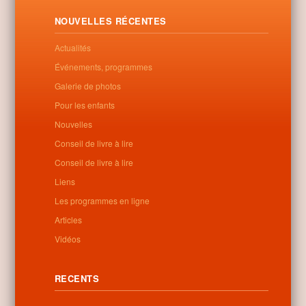
(GADE) tizenöt művésze hozta el alkotásait a Malom Galériába,
ahol. október 26-án délután került sor az ’56 szellemében című
NOUVELLES RÉCENTES
kiállítás megnyitójára.
Actualités
Letöltés
Événements, programmes
Galerie de photos
Pour les enfants
Nouvelles
0
Conseil de livre à lire
Conseil de livre à lire
Related Posts
Liens
Les programmes en ligne
No related posts found
Articles
Vidéos
Categories:
Non classé
RECENTS