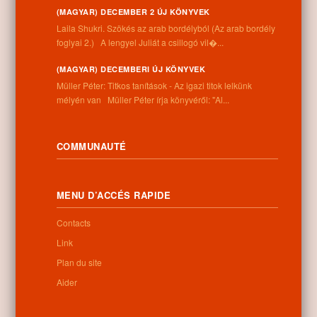
(MAGYAR) DECEMBER 2 ÚJ KÖNYVEK
Laila Shukri. Szökés ​az arab bordélyból (Az arab bordély
foglyai 2.) A lengyel Juliát a csillogó vil�...
(MAGYAR) DECEMBERI ÚJ KÖNYVEK
Müller Péter: Titkos tanítások - Az igazi titok lelkünk
mélyén van Müller Péter írja könyvéről: "Al...
COMMUNAUTÉ
Letöltés
MENU D’ACCÉS RAPIDE
Contacts
0
Link
Plan du site
Related Posts
Aider
No related posts found