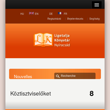
HU
EN
DE
FR
Regisztráció
|
Bejelentkezés
|
Segítség
Nouvelles
Page d accueil
Nouvelles
Köztisztviselőket
8
köszöntöttek
Köztisztviselőket
köszöntöttek
JUL