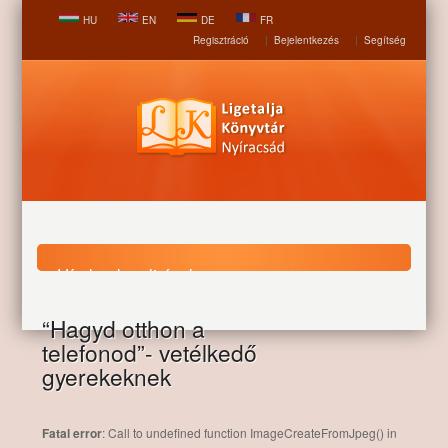
HU
EN
DE
FR
Regisztráció
|
Bejelentkezés
|
Segítség
Hírek, aktualitások
“Hagyd otthon a
Nyitólap
Hírek, aktualitások
“Hagyd otthon a
telefonod”- vetélkedő
telefonod”- vetélkedő gyerekeknek
gyerekeknek
Fatal error
: Call to undefined function ImageCreateFromJpeg() in