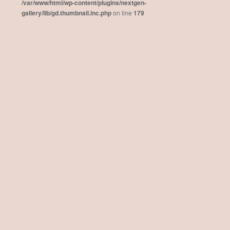
/var/www/html/wp-content/plugins/nextgen-
gallery/lib/gd.thumbnail.inc.php
on line
179