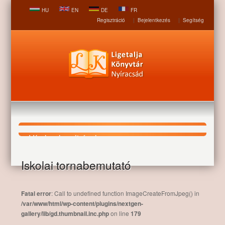
HU
EN
DE
FR
Regisztráció
|
Bejelentkezés
|
Segítség
Hírek, aktualitások
Iskolai tornabemutató
Nyitólap
Hírek, aktualitások
Iskolai tornabemutató
Fatal error
: Call to undefined function ImageCreateFromJpeg() in
/var/www/html/wp-content/plugins/nextgen-
gallery/lib/gd.thumbnail.inc.php
on line
179