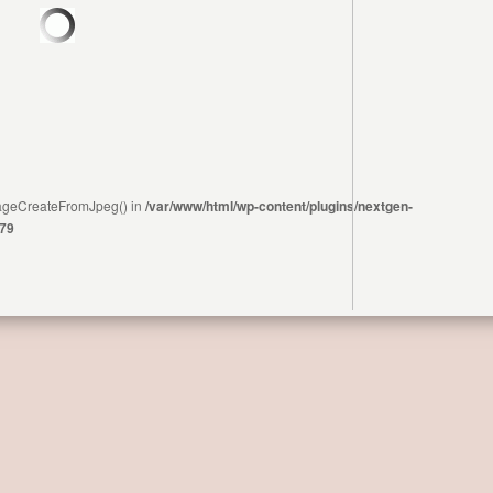
ImageCreateFromJpeg() in
/var/www/html/wp-content/plugins/nextgen-
79