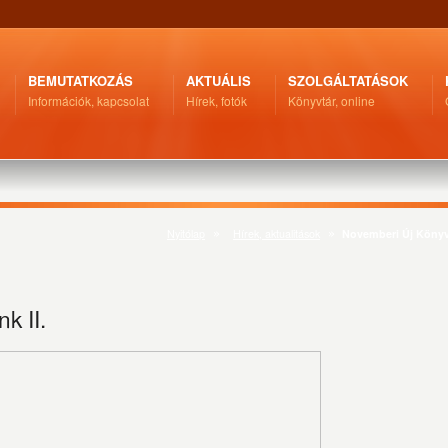
BEMUTATKOZÁS
AKTUÁLIS
SZOLGÁLTATÁSOK
Információk, kapcsolat
Hírek, fotók
Könyvtár, online
Nyitólap
Hírek, aktualitások
Novemberi Új Könyve
k II.