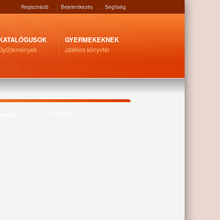
Regisztráció
|
Bejelentkezés
|
Segítség
KATALÓGUSOK
GYERMEKEKNEK
Gyűjtemények
Játékos könyvtár
ink II.