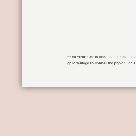
Fatal error
: Call to undefined function 
gallery/lib/gd.thumbnail.inc.php
on line
1