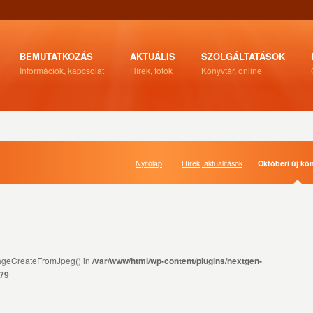
BEMUTATKOZÁS
AKTUÁLIS
SZOLGÁLTATÁSOK
Információk, kapcsolat
Hírek, fotók
Könyvtár, online
Nyitólap
Hírek, aktualitások
Októberi új kö
ImageCreateFromJpeg() in
/var/www/html/wp-content/plugins/nextgen-
79