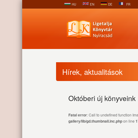
HU
EN
DE
FR
Hírek, aktualitások
Októberi új könyveink
Fatal error
: Call to undefined function 
gallery/lib/gd.thumbnail.inc.php
on line
1