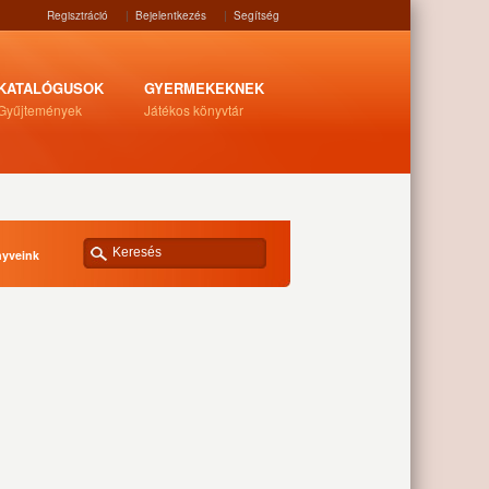
Regisztráció
|
Bejelentkezés
|
Segítség
KATALÓGUSOK
GYERMEKEKNEK
Gyűjtemények
Játékos könyvtár
nyveink