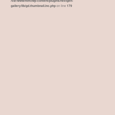
/var/www/html/wp-content/plugins/nextgen-
gallery/lib/gd.thumbnail.inc.php
on line
179