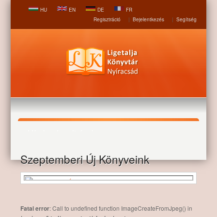
HU
EN
DE
FR
Regisztráció
|
Bejelentkezés
|
Segítség
Hírek, aktualitások
Szeptemberi Új Könyveink
Nyitólap
Hírek, aktualitások
Szeptemberi Új Könyveink
Fatal error
: Call to undefined function ImageCreateFromJpeg() in