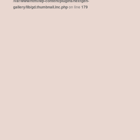
/var/www/html/wp-content/plugins/nextgen-
gallery/lib/gd.thumbnail.inc.php
on line
179