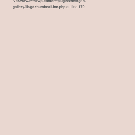
/var/www/html/wp-content/plugins/nextgen-
gallery/lib/gd.thumbnail.inc.php
on line
179