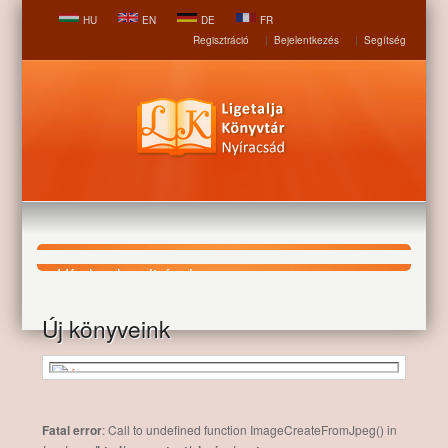
HU
EN
DE
FR
Regisztráció
|
Bejelentkezés
|
Segítség
Hírek, aktualitások
Új könyveink
Nyitólap
Hírek, aktualitások
Új könyveink
Fatal error
: Call to undefined function ImageCreateFromJpeg() in