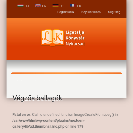
HU
EN
DE
FR
Regisztráció
|
Bejelentkezés
|
Segítség
Hírek, aktualitások
Végzős ballagók
Nyitólap
Hírek, aktualitások
Végzős ballagók
Fatal error
: Call to undefined function ImageCreateFromJpeg() in
/var/www/html/wp-content/plugins/nextgen-
gallery/lib/gd.thumbnail.inc.php
on line
179