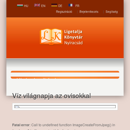
HU
EN
DE
FR
Regisztráció
|
Bejelentkezés
|
Segítség
Hírek, aktualitások
Víz világnapja az ovisokkal
Nyitólap
Hírek, aktualitások
Víz világnapja az
ovisokkal
Fatal error
: Call to undefined function ImageCreateFromJpeg() in