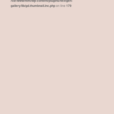
/var/www/html/wp-content/plugins/nextgen-
gallery/lib/gd.thumbnail.inc.php
on line
179