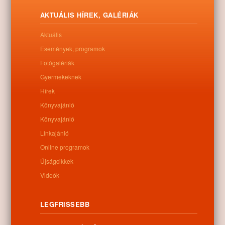
A nyíracsádi utcakép őrzi a falusi hangulatot.
AKTUÁLIS HÍREK, GALÉRIÁK
Letöltés
Aktuális
Események, programok
Fotógalériák
Gyermekeknek
0
Hírek
Könyvajánló
Kapcsolódó anyagok
Könyvajánló
Nem található kapcsolódó anyag
Linkajánló
Online programok
Újságcikkek
Videók
Kategóriák:
Egyéb
LEGFRISSEBB