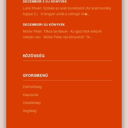
DECEMBER 2 ÚJ KÖNYVEK
Információk
Laila Shukri. Szökés ​az arab bordélyból (Az arab bordély
foglyai 2.) A lengyel Juliát a csillogó vil�...
Cím:
DECEMBERI ÚJ KÖNYVEK
4262 Nyíracsád, Kassai u. 4.
Müller Péter: Titkos tanítások - Az igazi titok lelkünk
Telefon:
mélyén van Müller Péter írja könyvéről: "Al...
+36 52 206 031
Nyitva tartás:
Hétfő: 9:00-12:00 13:00-16:30
Kedd: 9:00-12:00 13:00-16:30
KÖZÖSSÉG
Szerda: 9:00-12:00 13:00-16:30
Csütörtök: 9:00-12:00 13:00-16:30
Péntek: 9:00-12:00 13:00-16:30
GYORSMENÜ
Szombat: 9:00-12:00
Vasárnap: zárva
Elérhetőség
Kapcsolat
Oldaltérkép
Hírlevél
Segítség