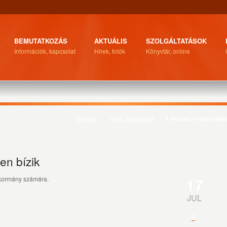
BEMUTATKOZÁS
AKTUÁLIS
SZOLGÁLTATÁSOK
Információk, kapcsolat
Hírek, fotók
Könyvtár, online
Nyitólap
Hírek, aktualitások
A Nyírség is segítségbe
en bízik
17
 kormány számára.
JUL
0