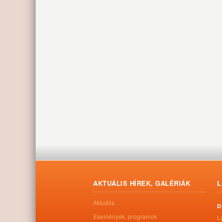
AKTUÁLIS HÍREK, GALÉRIÁK
L
Aktuális
D
Események, programok
L