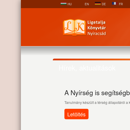
HU
EN
DE
FR
Hírek, aktualitások
A Nyírség is segítségb
Tanulmány készült a térség állapotáról a
Letöltés