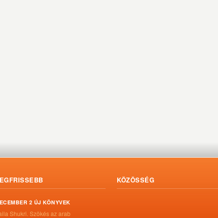
EGFRISSEBB
KÖZÖSSÉG
ECEMBER 2 ÚJ KÖNYVEK
aila Shukri. Szökés ​az arab