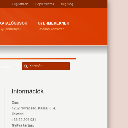
Regisztráció
|
Bejelentkezés
|
Segítség
KATALÓGUSOK
GYERMEKEKNEK
Gyűjtemények
Játékos könyvtár
n bízik
Információk
Cím:
4262 Nyíracsád, Kassai u. 4.
Telefon:
+36 52 206 031
Nyitva tartás: