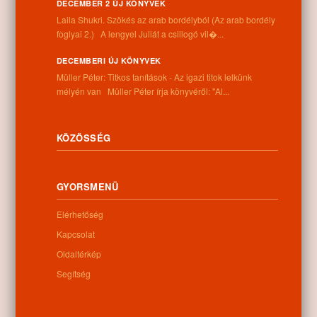
DECEMBER 2 ÚJ KÖNYVEK
Információk
Laila Shukri. Szökés ​az arab bordélyból (Az arab bordély
foglyai 2.) A lengyel Juliát a csillogó vil�...
Cím:
4262 Nyíracsád, Kassai u. 4.
DECEMBERI ÚJ KÖNYVEK
Telefon:
Müller Péter: Titkos tanítások - Az igazi titok lelkünk
+36 52 206 031
mélyén van Müller Péter írja könyvéről: "Al...
Nyitva tartás:
Hétfő: 9:00-12:00 13:00-16:30
Kedd: 9:00-12:00 13:00-16:30
KÖZÖSSÉG
Szerda: 9:00-12:00 13:00-16:30
Csütörtök: 9:00-12:00 13:00-16:30
Péntek: 9:00-12:00 13:00-16:30
GYORSMENÜ
Szombat: 9:00-12:00
Vasárnap: zárva
Elérhetőség
Kapcsolat
Oldaltérkép
Hírlevél
Segítség