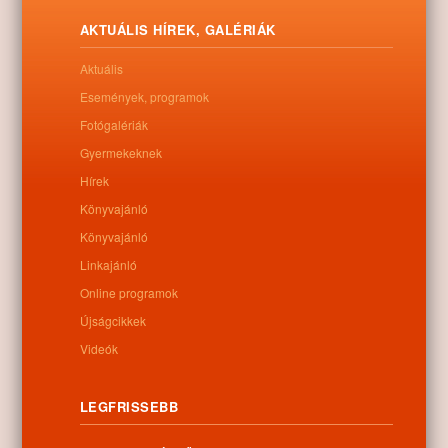
közbiztonság védelmében kifejtett tevékenységük elismeréseként.
AKTUÁLIS HÍREK, GALÉRIÁK
Letöltés
Aktuális
Események, programok
Fotógalériák
0
Gyermekeknek
Hírek
Kapcsolódó anyagok
Könyvajánló
Könyvajánló
Nem található kapcsolódó anyag
Linkajánló
Online programok
Újságcikkek
Videók
Kategóriák:
Egyéb
LEGFRISSEBB