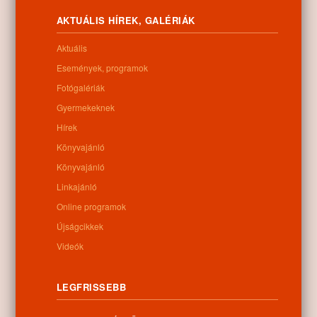
Letöltés
AKTUÁLIS HÍREK, GALÉRIÁK
Aktuális
Események, programok
0
Fotógalériák
Gyermekeknek
Kapcsolódó anyagok
Hírek
Könyvajánló
Nem található kapcsolódó anyag
Könyvajánló
Linkajánló
Online programok
Kategóriák:
Egyéb
Újságcikkek
Videók
LEGFRISSEBB
Információk