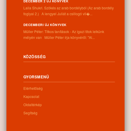
DECEMBER 2 ÚJ KÖNYVEK
Cím:
Laila Shukri. Szökés ​az arab bordélyból (Az arab bordély
4262 Nyíracsád, Kassai u. 4.
foglyai 2.) A lengyel Juliát a csillogó vil�...
Telefon:
+36 52 206 031
DECEMBERI ÚJ KÖNYVEK
Nyitva tartás:
Müller Péter: Titkos tanítások - Az igazi titok lelkünk
Hétfő: 9:00-12:00 13:00-16:30
mélyén van Müller Péter írja könyvéről: "Al...
Kedd: 9:00-12:00 13:00-16:30
Szerda: 9:00-12:00 13:00-16:30
Csütörtök: 9:00-12:00 13:00-16:30
KÖZÖSSÉG
Péntek: 9:00-12:00 13:00-16:30
Szombat: 9:00-12:00
Vasárnap: zárva
GYORSMENÜ
Elérhetőség
Hírlevél
Kapcsolat
Oldaltérkép
Segítség