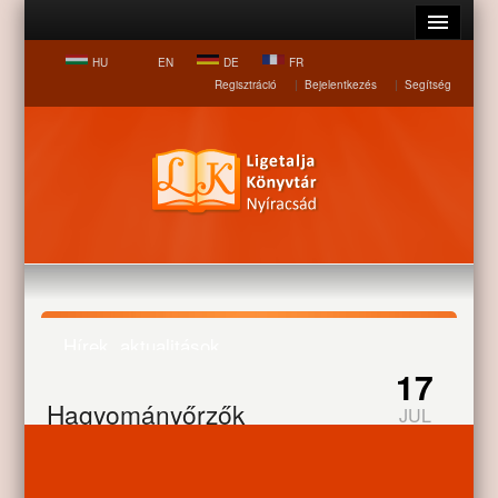
HU
EN
DE
FR
Regisztráció
|
Bejelentkezés
|
Segítség
Hírek, aktualitások
17
Hagyományőrzők
JUL
Nyitólap
Hírek, aktualitások
Hagyományőrzők
Gazdag program vár a nyíracsádi művészeti kiscsoportokra.