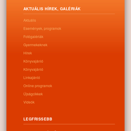
keretek között csütörtökön délután Nyíracsádon.
AKTUÁLIS HÍREK, GALÉRIÁK
Letöltés
Aktuális
Események, programok
Fotógalériák
Gyermekeknek
0
Hírek
Könyvajánló
Kapcsolódó anyagok
Könyvajánló
Nem található kapcsolódó anyag
Linkajánló
Online programok
Újságcikkek
Videók
Kategóriák:
Egyéb
LEGFRISSEBB