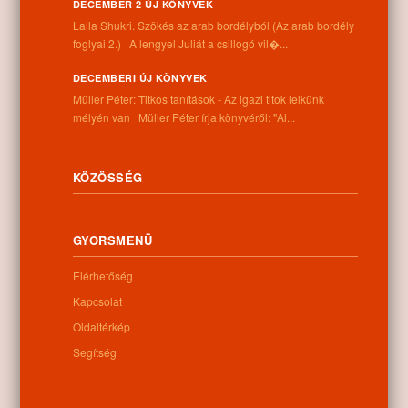
DECEMBER 2 ÚJ KÖNYVEK
Információk
Laila Shukri. Szökés ​az arab bordélyból (Az arab bordély
foglyai 2.) A lengyel Juliát a csillogó vil�...
Cím:
DECEMBERI ÚJ KÖNYVEK
4262 Nyíracsád, Kassai u. 4.
Müller Péter: Titkos tanítások - Az igazi titok lelkünk
Telefon:
mélyén van Müller Péter írja könyvéről: "Al...
+36 52 206 031
Nyitva tartás:
Hétfő: 9:00-12:00 13:00-16:30
Kedd: 9:00-12:00 13:00-16:30
KÖZÖSSÉG
Szerda: 9:00-12:00 13:00-16:30
Csütörtök: 9:00-12:00 13:00-16:30
Péntek: 9:00-12:00 13:00-16:30
GYORSMENÜ
Szombat: 9:00-12:00
Vasárnap: zárva
Elérhetőség
Kapcsolat
Oldaltérkép
Hírlevél
Segítség