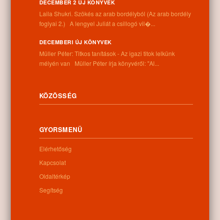
DECEMBER 2 ÚJ KÖNYVEK
Információk
Laila Shukri. Szökés ​az arab bordélyból (Az arab bordély
foglyai 2.) A lengyel Juliát a csillogó vil�...
Cím:
DECEMBERI ÚJ KÖNYVEK
4262 Nyíracsád, Kassai u. 4.
Müller Péter: Titkos tanítások - Az igazi titok lelkünk
Telefon:
mélyén van Müller Péter írja könyvéről: "Al...
+36 52 206 031
Nyitva tartás:
Hétfő: 9:00-12:00 13:00-16:30
Kedd: 9:00-12:00 13:00-16:30
KÖZÖSSÉG
Szerda: 9:00-12:00 13:00-16:30
Csütörtök: 9:00-12:00 13:00-16:30
Péntek: 9:00-12:00 13:00-16:30
GYORSMENÜ
Szombat: 9:00-12:00
Vasárnap: zárva
Elérhetőség
Kapcsolat
Oldaltérkép
Hírlevél
Segítség