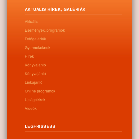
csak a pusztulás jelei mutatkoznak.
AKTUÁLIS HÍREK, GALÉRIÁK
Letöltés
Aktuális
Események, programok
Fotógalériák
Gyermekeknek
0
Hírek
Könyvajánló
Kapcsolódó anyagok
Könyvajánló
Nem található kapcsolódó anyag
Linkajánló
Online programok
Újságcikkek
Videók
Kategóriák:
Egyéb
LEGFRISSEBB