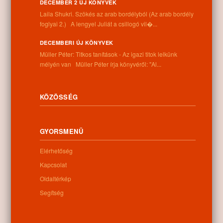
DECEMBER 2 ÚJ KÖNYVEK
Információk
Laila Shukri. Szökés ​az arab bordélyból (Az arab bordély
foglyai 2.) A lengyel Juliát a csillogó vil�...
Cím:
4262 Nyíracsád, Kassai u. 4.
DECEMBERI ÚJ KÖNYVEK
Telefon:
Müller Péter: Titkos tanítások - Az igazi titok lelkünk
+36 52 206 031
mélyén van Müller Péter írja könyvéről: "Al...
Nyitva tartás:
Hétfő: 9:00-12:00 13:00-16:30
Kedd: 9:00-12:00 13:00-16:30
KÖZÖSSÉG
Szerda: 9:00-12:00 13:00-16:30
Csütörtök: 9:00-12:00 13:00-16:30
Péntek: 9:00-12:00 13:00-16:30
GYORSMENÜ
Szombat: 9:00-12:00
Vasárnap: zárva
Elérhetőség
Kapcsolat
Oldaltérkép
Hírlevél
Segítség