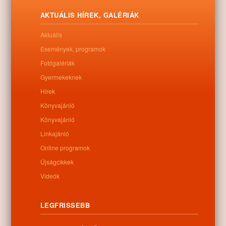
ebben az évben a dámvad, a dámszarvas volt.
AKTUÁLIS HÍREK, GALÉRIÁK
Letöltés
Aktuális
Események, programok
Fotógalériák
0
Gyermekeknek
Hírek
Kapcsolódó anyagok
Könyvajánló
Könyvajánló
Nem található kapcsolódó anyag
Linkajánló
Online programok
Újságcikkek
Videók
Kategóriák:
Egyéb
LEGFRISSEBB