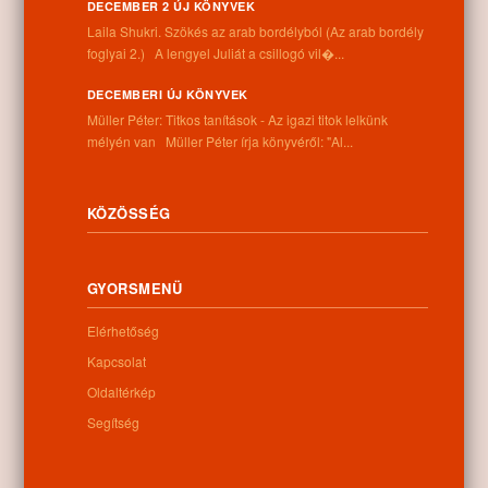
DECEMBER 2 ÚJ KÖNYVEK
Laila Shukri. Szökés ​az arab bordélyból (Az arab bordély
Információk
foglyai 2.) A lengyel Juliát a csillogó vil�...
DECEMBERI ÚJ KÖNYVEK
Cím:
Müller Péter: Titkos tanítások - Az igazi titok lelkünk
4262 Nyíracsád, Kassai u. 4.
mélyén van Müller Péter írja könyvéről: "Al...
Telefon:
+36 52 206 031
Nyitva tartás:
Hétfő: 9:00-12:00 13:00-16:30
KÖZÖSSÉG
Kedd: 9:00-12:00 13:00-16:30
Szerda: 9:00-12:00 13:00-16:30
Csütörtök: 9:00-12:00 13:00-16:30
GYORSMENÜ
Péntek: 9:00-12:00 13:00-16:30
Szombat: 9:00-12:00
Elérhetőség
Vasárnap: zárva
Kapcsolat
Oldaltérkép
Segítség
Hírlevél