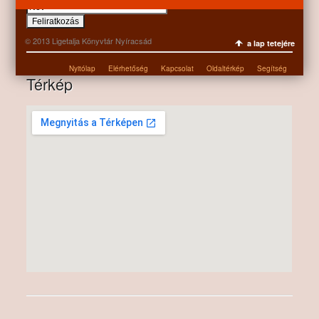
© 2013 Ligetalja Könyvtár Nyíracsád
a lap tetejére
Nyitólap
Elérhetőség
Kapcsolat
Oldaltérkép
Segítség
Térkép