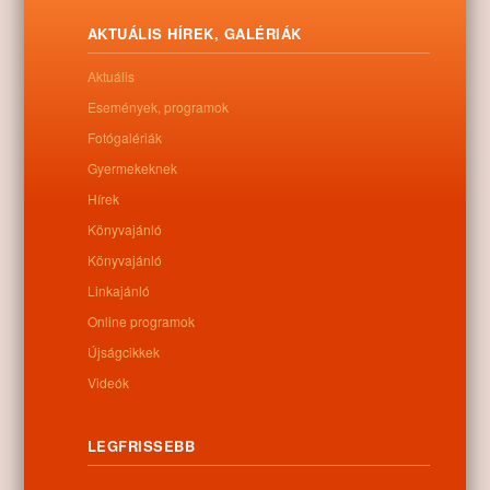
közterület-szépítési verseny keretében - a nyíracsádiak a megyei
jelentkezők közül az elmúlt szombaton.
AKTUÁLIS HÍREK, GALÉRIÁK
Letöltés
Aktuális
Események, programok
Fotógalériák
Gyermekeknek
0
Hírek
Könyvajánló
Kapcsolódó anyagok
Könyvajánló
Linkajánló
Nem található kapcsolódó anyag
Online programok
Újságcikkek
Videók
Kategóriák:
Egyéb
LEGFRISSEBB