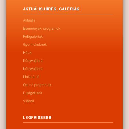
országos közterület-szépítési versenyben, melyre idén országosan
352, a megyéből pedig nyolc település nevezett be.
AKTUÁLIS HÍREK, GALÉRIÁK
Letöltés
Aktuális
Események, programok
Fotógalériák
Gyermekeknek
0
Hírek
Könyvajánló
Kapcsolódó anyagok
Könyvajánló
Linkajánló
Nem található kapcsolódó anyag
Online programok
Újságcikkek
Videók
Kategóriák:
Egyéb
LEGFRISSEBB