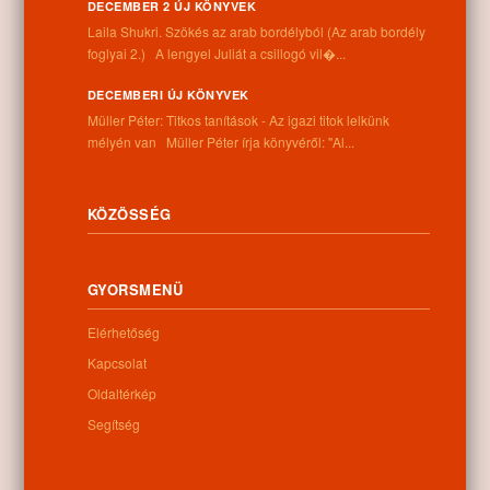
DECEMBER 2 ÚJ KÖNYVEK
Laila Shukri. Szökés ​az arab bordélyból (Az arab bordély
Információk
foglyai 2.) A lengyel Juliát a csillogó vil�...
Cím:
DECEMBERI ÚJ KÖNYVEK
4262 Nyíracsád, Kassai u. 4.
Müller Péter: Titkos tanítások - Az igazi titok lelkünk
Telefon:
mélyén van Müller Péter írja könyvéről: "Al...
+36 52 206 031
Nyitva tartás:
Hétfő: 9:00-12:00 13:00-16:30
KÖZÖSSÉG
Kedd: 9:00-12:00 13:00-16:30
Szerda: 9:00-12:00 13:00-16:30
Csütörtök: 9:00-12:00 13:00-16:30
GYORSMENÜ
Péntek: 9:00-12:00 13:00-16:30
Szombat: 9:00-12:00
Elérhetőség
Vasárnap: zárva
Kapcsolat
Oldaltérkép
Hírlevél
Segítség